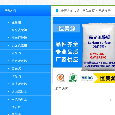
产品分类
您现在的位置：
网站首页
>
产品展示
硫酸钡
高光硫酸钡
消光硫酸钡
沉淀硫酸钡
碳酸钙
纳米碳酸钙
高光钙
消光钙
轻质碳酸钙
项目内容
煅烧高岭土
水洗高岭土
上一
滑石粉
云母粉